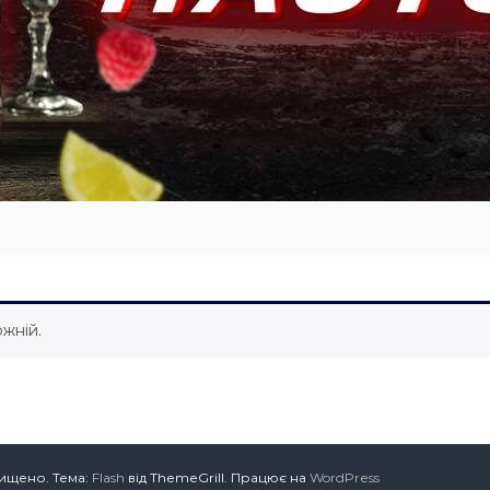
жній.
хищено. Тема:
Flash
від ThemeGrill. Працює на
WordPress