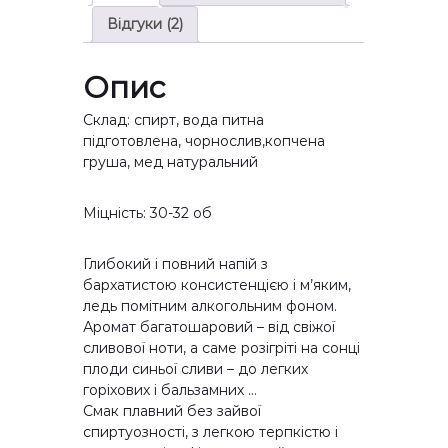
н
Ч
Відгуки (2)
.
о
д
р
о
н
Опис
3
о
5
с
Склад: спирт, вода питна
0
л
підготовлена, чорнослив,копчена
.
и
груша, мед натуральний
0
в
0
к
Міцність: 30-32 об
г
і
р
л
н
ь
Глибокий і повний напій з
.
к
бархатистою консистенцією і м’яким,
і
ледь помітним алкогольним фоном.
с
Аромат багатошаровий – від свіжої
т
сливової ноти, а саме розігріті на сонці
ь
плоди синьої сливи – до легких
горіхових і бальзамних …
Смак плавний без зайвої
спиртуозності, з легкою терпкістю і