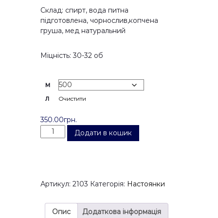
а
Склад: спирт, вода питна
п
підготовлена, чорнослив,копчена
а
груша, мед натуральний
з
о
Міцність: 30-32 об
н
ц
і
м
н
:
л
Очистити
в
і
350.00
грн.
д
Н
Додати в кошик
1
а
0
с
0
т
.
о
0
я
Артикул:
2103
Категорія:
Настоянки
0
н
г
к
р
а
Опис
Додаткова інформація