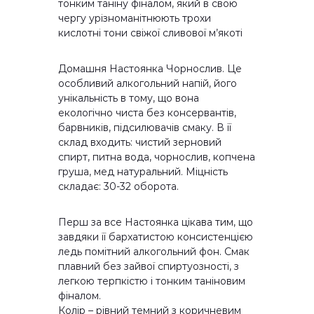
тонким таніну фіналом, який в свою
чергу урізноманітнюють трохи
кислотні тони свіжої сливової м’якоті
Домашня Настоянка Чорнослив. Це
особливий алкогольний напій, його
унікальність в тому, що вона
екологічно чиста без консервантів,
барвників, підсилювачів смаку. В її
склад входить: чистий зерновий
спирт, питна вода, чорнослив, копчена
груша, мед натуральний. Міцність
складає: 30-32 оборота.
Перш за все Настоянка цікава тим, що
завдяки її бархатистою консистенцією
ледь помітний алкогольний фон. Смак
плавний без зайвої спиртуозності, з
легкою терпкістю і тонким таніновим
фіналом.
Колір – рівний темний з коричневим